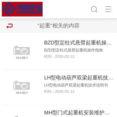
“起重”相关的内容
BZD型定柱式悬臂起重机操作指南
BZD型定柱式悬臂起重机操作指南
时间：2026-02-12
LH型电动葫芦双梁起重机技术说明书
LH型电动葫芦双梁起重机技术说明书
时间：2026-02-12
MH型门式起重机安装维护说明书