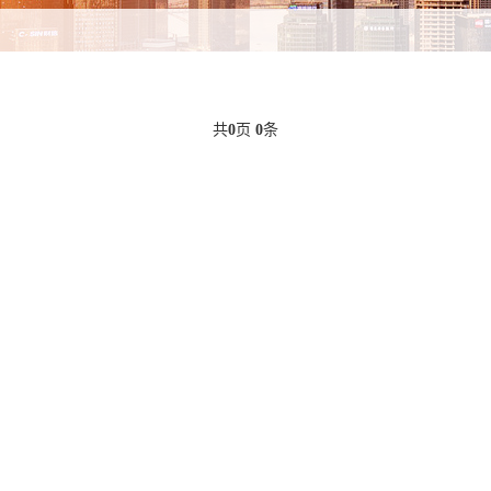
共
0
页
0
条